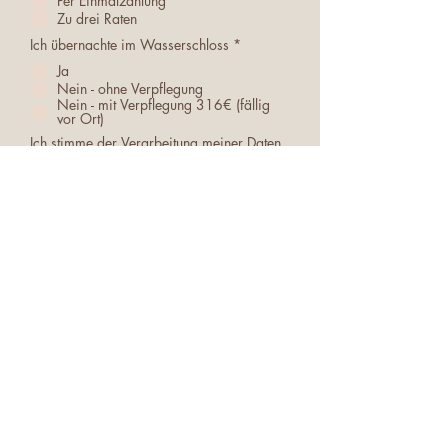
Per Einmalzahlung
Zu drei Raten
Ich übernachte im Wasserschloss
*
Ja
Nein - ohne Verpflegung
Nein - mit Verpflegung 316€ (fällig
vor Ort)
Ich stimme der Verarbeitung meiner Daten
unter den rechtlich geltenden Bestimmungen
vertraulich behandelt im Rahmen der
Bewusstseins Akademie zu
*
Ja
Anmelden